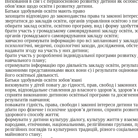
Виховання в сім’ї є першоосновою розвитку дитини як особист
обов’язки щодо освіти і розвитку дитини.
Батьки здобувачів освіти мають право
захищати відповідно до законодавства права та законні інтерес
звертатися до закладів освіти, органів управління освітою з пи
обирати заклад освіти, освітню програму, вид і форму здобуття
брати участь у громадському самоврядуванні закладу освіти, 
органів громадського самоврядування закладу освіти;
завчасно отримувати інформацію про всі заплановані у закладі 
психологічні, медичні, соціологічні заходи, дослідження, обст
надавати згоду на участь у них дитини;
брати участь у розробленні індивідуальної програми розвитку
навчального плану;
отримувати інформацію про діяльність закладу освіти, результа
законними представниками яких вони є) і результати оцінювання
його освітньої діяльності.
Батьки здобувачів освіти зобов’язані
виховувати у дітей повагу до гідності, прав, свобод і законних
норм, відповідальне ставлення до власного здоров’я, здоров’я 
сприяти виконанню дитиною освітньої програми та досягне
результатів навчання;
поважати гідність, права, свободи і законні інтереси дитини т
дбати про фізичне і психічне здоров’я дитини, сприяти розвит
здорового способу життя;
формувати у дитини культуру діалогу, культуру життя у взаємор
народами, етнічними, національними, релігійними групами, п
релігійних поглядів та культурних традицій, різного соціальн
майнового стану;