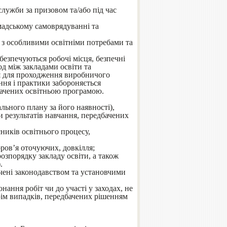
лужби за призовом та/або під час
омадському самоврядуванні та
іб з особливими освітніми потребами та
безпечуються робочі місця, безпечні
од між закладами освіти та
ця для проходження виробничого
ння і практики забороняється
бачених освітньою програмою.
льного плану за його наявності),
 результатів навчання, передбачених
сників освітнього процесу,
оров’я оточуючих, довкілля;
зпорядку закладу освіти, а також
.
ачені законодавством та установчими
нання робіт чи до участі у заходах, не
крім випадків, передбачених рішенням