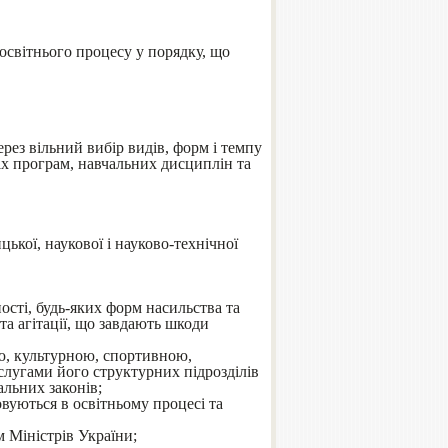
 освітнього процесу у порядку, що
ерез вільний вибір видів, форм і темпу
ніх програм, навчальних дисциплін та
цької, наукової і науково-технічної
ності, будь-яких форм насильства та
та агітації, що завдають шкоди
ю, культурною, спортивною,
слугами його структурних підрозділів
альних законів;
вуються в освітньому процесі та
 Міністрів України;