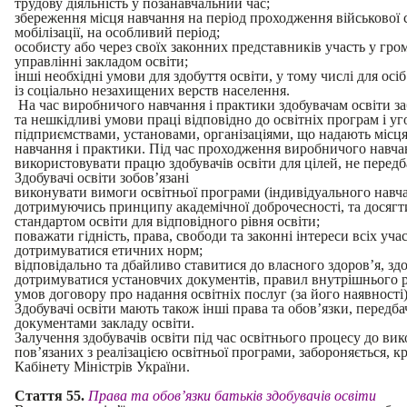
трудову діяльність у позанавчальний час;
збереження місця навчання на період проходження військової с
мобілізації, на особливий період;
особисту або через своїх законних представників участь у гр
управлінні закладом освіти;
інші необхідні умови для здобуття освіти, у тому числі для ос
із соціально незахищених верств населення.
На час виробничого навчання і практики здобувачам освіти за
та нешкідливі умови праці відповідно до освітніх програм і уг
підприємствами, установами, організаціями, що надають міс
навчання і практики. Під час проходження виробничого навча
використовувати працю здобувачів освіти для цілей, не перед
Здобувачі освіти зобов’язані
виконувати вимоги освітньої програми (індивідуального навча
дотримуючись принципу академічної доброчесності, та досягти
стандартом освіти для відповідного рівня освіти;
поважати гідність, права, свободи та законні інтереси всіх уча
дотримуватися етичних норм;
відповідально та дбайливо ставитися до власного здоров’я, зд
дотримуватися установчих документів, правил внутрішнього ро
умов договору про надання освітніх послуг (за його наявності)
Здобувачі освіти мають також інші права та обов’язки, передб
документами закладу освіти.
Залучення здобувачів освіти під час освітнього процесу до вико
пов’язаних з реалізацією освітньої програми, забороняється, 
Кабінету Міністрів України.
Стаття 55.
Права та обов’язки батьків здобувачів освіти