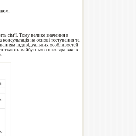
иком.
ть сім’ї. Тому велике значення в
 консультація на основі тестування та
хуванням індивідуальних особливостей
 спіткають майбутнього школяра вже в
.