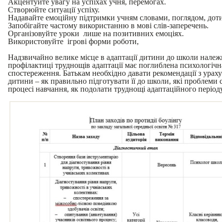
Акцентуйте увагу на успіхах учня, перемогах.
Створюйте ситуації успіху.
Надавайте емоційну підтримки учням словами, поглядом, дот
Запобігайте частому використанню в мові слів-заперечень.
Організовуйте уроки лише на позитивних емоціях.
Використовуйте ігрові форми роботи,
Надзвичайно велике місце в адаптації дитини до школи належи
профілактиці труднощів адаптації має поглиблена психологічна
спостереження. Батькам необхідно давати рекомендації з ура
дитини – як правильно підготувати її до школи, які проблеми
процесі навчання, як подолати труднощі адаптаційного періоду