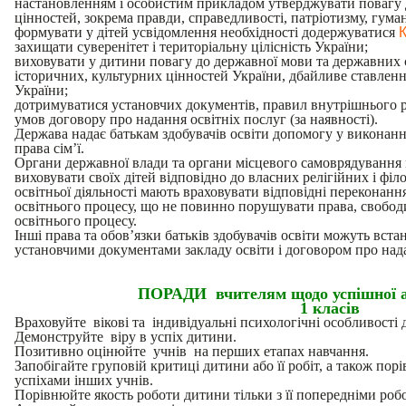
настановленням і особистим прикладом утверджувати повагу д
цінностей, зокрема правди, справедливості, патріотизму, гума
формувати у дітей усвідомлення необхідності додержуватися
К
захищати суверенітет і територіальну цілісність України;
виховувати у дитини повагу до державної мови та державних 
історичних, культурних цінностей України, дбайливе ставленн
України;
дотримуватися установчих документів, правил внутрішнього ро
умов договору про надання освітніх послуг (за наявності).
Держава надає батькам здобувачів освіти допомогу у виконанні
права сім’ї.
Органи державної влади та органи місцевого самоврядування
виховувати своїх дітей відповідно до власних релігійних і філ
освітньої діяльності мають враховувати відповідні переконання п
освітнього процесу, що не повинно порушувати права, свободи
освітнього процесу.
Інші права та обов’язки батьків здобувачів освіти можуть вст
установчими документами закладу освіти і договором про надан
ПОРАДИ
вчителям щодо успішної а
1 класів
Враховуйте вікові та індивідуальні психологічні особливості д
Демонструйте віру в успіх дитини.
Позитивно оцінюйте учнів на перших етапах навчання.
Запобігайте груповій критиці дитини або її робіт, а також пор
успіхами інших учнів.
Порівнюйте якость роботи дитини тільки з її попередніми роб