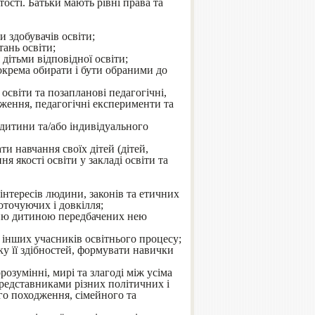
ості. Батьки мають рівні права та
и здобувачів освіти;
тань освіти;
 дітьми відповідної освіти;
зокрема обирати і бути обраними до
освіти та позапланові педагогічні,
еження, педагогічні експерименти та
 дитини та/або індивідуального
ти навчання своїх дітей (дітей,
 якості освіти у закладі освіти та
 інтересів людини, законів та етичних
оточуючих і довкілля;
нню дитиною передбачених нею
а інших учасників освітнього процесу;
ку її здібностей, формувати навички
озумінні, мирі та злагоді між усіма
редставниками різних політичних і
ого походження, сімейного та