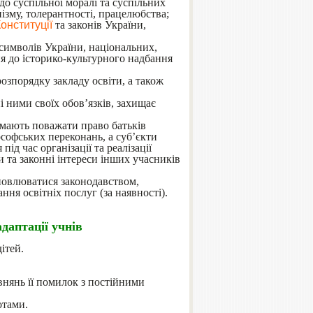
о суспільної моралі та суспільних
нізму, толерантності, працелюбства;
онституції
та законів України,
символів України, національних,
я до історико-культурного надбання
зпорядку закладу освіти, а також
 ними своїх обов’язків, захищає
 мають поважати право батьків
ософських переконань, а суб’єкти
ід час організації та реалізації
 та законні інтереси інших учасників
ановлюватися законодавством,
ня освітніх послуг (за наявності).
даптації учнів
ітей.
івнянь її помилок з постійними
отами.