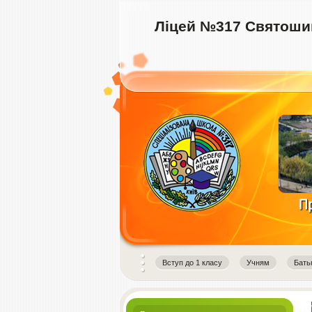
Ліцей №317 Святошин
instagram downloader
Вступ до 1 класу
Учням
Бать