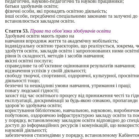
педагогічні, науково-педагогічні та наукові працівники;
батьки здобувачів освіти;
фізичні особи, які провадять освітню діяльність;
інші особи, передбачені спеціальними законами та залучені до
встановлюється закладом освіти.
Стаття 53.
Права та обов’язки здобувачів освіти
Здобувачі освіти мають право на
навчання впродовж життя та академічну мобільність;
індивідуальну освітню траєкторію, що реалізується, зокрема, ч
здобуття освіти, закладів освіти і запропонованих ними освіт
рівня їх складності, методів і засобів навчання;
якісні освітні послуги;
справедливе та об’єктивне оцінювання результатів навчання;
відзначення успіхів у своїй діяльності;
свободу творчої, спортивної, оздоровчої, культурної, просвітни
діяльності тощо;
безпечні та нешкідливі умови навчання, утримання і праці;
повагу людської гідності;
захист під час освітнього процесу від приниження честі та гід
експлуатації, дискримінації за будь-якою ознакою, пропаганди 
здоров’ю здобувача освіти;
користування бібліотекою, навчальною, науковою, виробничо
побутовою, оздоровчою інфраструктурою закладу освіти та по
у порядку, встановленому закладом освіти відповідно до спеці
доступ до інформаційних ресурсів і комунікацій, що використо
науковій діяльності;
забезпечення стипендіями у порядку, встановленому Кабінетом