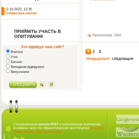
2-10-2022, 12:35
Символіка школи
ПРИЙМІТЬ УЧАСТЬ В
Просмотров: 2562
ОПИТУВАННІ
Хто відвідує наш сайт?
3
1
2
Вчителі
Учні
ПРЕДЫДУЩАЯ
СЛЕДУЮЩАЯ
Батьки
Випадкові відвідувачі
Випускники
Спеціалізована
школа N317
з поглибленим вивченням
іноземних мов та образотворчого мистецтва
Coloring
Pages
Reddit Video Downloader