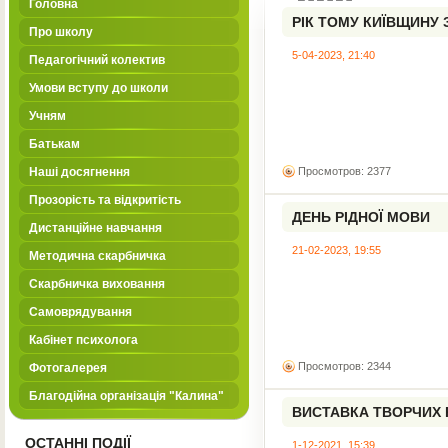
Головна
РІК ТОМУ КИЇВЩИНУ 
Про школу
ЗАГАРБНИКА
5-04-2023, 21:40
Педагогічний колектив
Умови вступу до школи
Учням
Батькам
Наші досягнення
Просмотров: 2377
Прозорість та відкритість
ДЕНЬ РІДНОЇ МОВИ
Дистанційне навчання
21-02-2023, 19:55
Методична скарбничка
Скарбничка виховання
Самоврядування
Кабінет психолога
Просмотров: 2344
Фотогалерея
Благодійна організація "Калина"
ВИСТАВКА ТВОРЧИХ 
ОСТАННІ ПОДІЇ
1-12-2021, 15:39