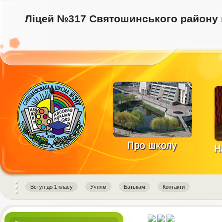
Ліцей №317 Святошинського району 
instagram downloader
Вступ до 1 класу
Учням
Батькам
Контакти