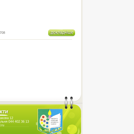
708
гакова 12
льня 044 402 36 13
.ru