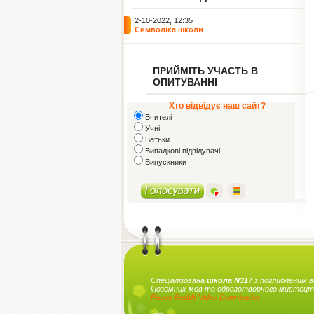
2-10-2022, 12:35
Символіка школи
ПРИЙМІТЬ УЧАСТЬ В
ОПИТУВАННІ
Хто відвідує наш сайт?
Вчителі
Учні
Батьки
Випадкові відвідувачі
Випускники
Спеціалізована
школа N317
з поглибленим 
іноземних мов та образотворчого мистец
Pages
Reddit Video Downloader