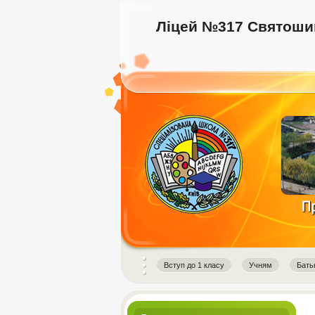
Ліцей №317 Святошин
instagram downloader
Вступ до 1 класу
Учням
Бать