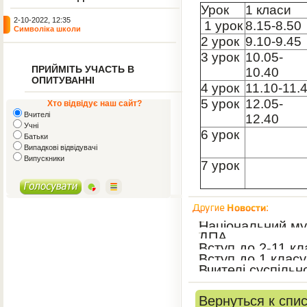
Урок
1 класи
2-10-2022, 12:35
1 урок
8.15-8.50
Символіка школи
2 урок
9.10-9.45
3 урок
10.05-
ПРИЙМІТЬ УЧАСТЬ В
10.40
ОПИТУВАННІ
4 урок
11.10-11.
5 урок
12.05-
Хто відвідує наш сайт?
Вчителі
12.40
Учні
6 урок
Батьки
Випадкові відвідувачі
Випускники
7 урок
Національний му
ДПА
Вступ до 2-11 кл
Вступ до 1 класу
Вчителі суспільн
Вернуться к спи