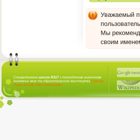
Уважаемый по
пользователь
Мы рекомен
своим имене
Спеціалізована
школа N317
з поглибленим вивченням
іноземних мов та образотворчого мистецтва
Coloring
Pages
Reddit Video Downloader