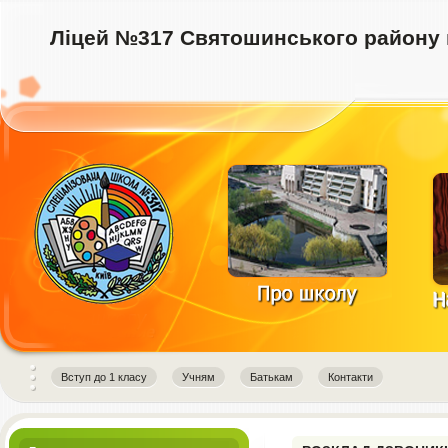
Ліцей №317 Святошинського району 
instagram downloader
Вступ до 1 класу
Учням
Батькам
Контакти