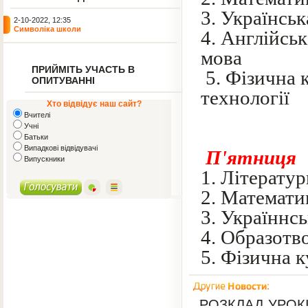
3. Українсь
2-10-2022, 12:35
Символіка школи
4. Англ
мова
ПРИЙМІТЬ УЧАСТЬ В
5. Фізичн
ОПИТУВАННІ
технології
Хто відвідує наш сайт?
Вчителі
Учні
Батьки
Випадкові відвідувачі
П'ятниця
Випускники
1.
Літератур
2.
Математи
3. Україннс
4. Образотв
5. Фізична 
РОЗКЛАД УРОКІ