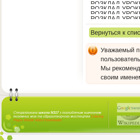
РОЗКЛАД УРОКІ
РОЗКЛАД УРОКІ
РОЗКЛАД УРОКІ
РОЗКЛАД УРОКІ
Вернуться к спи
Уважаемый по
пользователь
Мы рекомен
своим имене
Спеціалізована
школа N317
з поглибленим вивченням
іноземних мов та образотворчого мистецтва
Coloring
Pages
Reddit Video Downloader