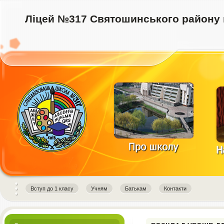
Ліцей №317 Святошинського району 
instagram downloader
Вступ до 1 класу
Учням
Батькам
Контакти