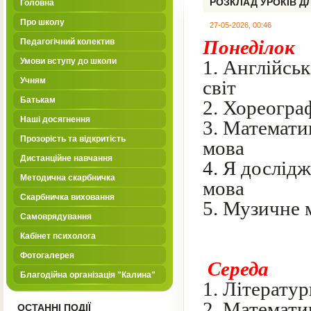
РОЗКЛАД УРОКІВ ДЛ
Головна
Про школу
27-05-2026, 00:46
Поне
Педагогічний колектив
Умови вступу до школи
1.
Англі
Учням
світ
Батькам
2. Хореогра
Наші досягнення
3. Матема
Прозорість та відкритість
мова
Дистанційне навчання
4. Я д
Методична скарбничка
мова
Скарбничка виховання
5. Музичне
Самоврядування
Кабінет психолога
Фотогалерея
Сер
Благодійна організація "Калина"
1.
Літератур
2. Математи
ОСТАННІ ПОДІЇ