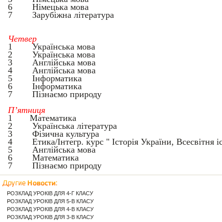
6
Німецька мова
7 Зарубіжна література
Четвер
1
Українська мова
2
Українська мова
3
Англійська мова
4
Англійська мова
5
Інформатика
6
Інформатика
7 Пізнаємо природу
П’ятниця
1
Математика
2
Українська література
3
Фізична культура
4
Етика/
Інтегр. курс "
Історія України, Всесвітня і
5
Англійська мова
6
Математика
7
Пізнаємо природу
РОЗКЛАД УРОКІВ ДЛЯ 4-Г КЛАСУ
РОЗКЛАД УРОКІВ ДЛЯ 5-В КЛАСУ
РОЗКЛАД УРОКІВ ДЛЯ 4-В КЛАСУ
РОЗКЛАД УРОКІВ ДЛЯ 3-В КЛАСУ