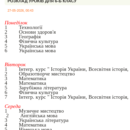
РОЗКЛАД УРОКІВ ДЛЯ 6-Б КЛАСУ
27-05-2026, 00:43
Понеділок
1
Технології
2
Основи здоров'я
3
Географія
4
Фізична культура
5
Українська мова
6
Українська мова
Вівторок
1
Інтегр. курс "
Історія України, Всесвітня історія,
2
Образотворче мистецтво
3
Математик
а
4
Математик
а
5
Зарубіжна література
6
Фізична культура
7
Інтегр. курс "
Історія України, Всесвітня історія,
Середа
1
Музичне мистецтво
2
Англійська мов
а
3
Українська література
4
Математика
5
Німецька мова