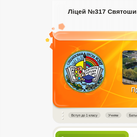
Ліцей №317 Святошин
instagram downloader
Вступ до 1 класу
Учням
Бать