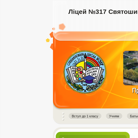
Ліцей №317 Святошин
instagram downloader
Вступ до 1 класу
Учням
Бать