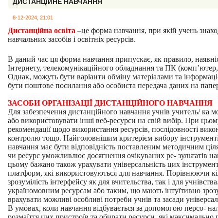
ДИСТАНЦІЙНЕ НАВЧАННЯ
8-12-2024, 21:01
Дистанційна освіта
–
це форма навчання, при якій учень знаходи
навчальних засобів і освітніх ресурсів.
В даний час ця форма навчання припускає, як правило, наявніс
Інтернету, телекомунікаційного обладнання та ПК (комп’ютер, 
Однак, можуть бути варіанти обміну матеріалами та інформац
бути поштове посилання або особиста передача даних на папе
ЗАСОБИ ОРГАНІЗАЦІЇ ДИСТАНЦІЙНОГО НАВЧАННЯ
Для забезпечення дистанційного навчання учнів учитель/ ка м
або використовувати інші веб-ресурси на свій вибір. При цьо
рекомендації щодо використання ресурсів, послідовності вико
контролю тощо. Найголовнішим критерієм вибору інструментів
навчання має бути відповідність поставленим методичним цілям
чи ресурс уможливлює досягнення очікуваних ре- зультатів н
цьому бажано також урахувати універсальність цих інструменті
платформ, які використовуються для навчання. Порівнюючи кіл
зрозумілість інтерфейсу як для вчительства, так і для учнівств
україномовним ресурсам або таким, що мають інтуїтивно зроз
врахувати можливі особливі потреби учнів та засади універсал
В умовах, коли навчання відбувається за допомогою персо- нал
розмаїття цих пристроїв та обирати ресурси, які максимально 