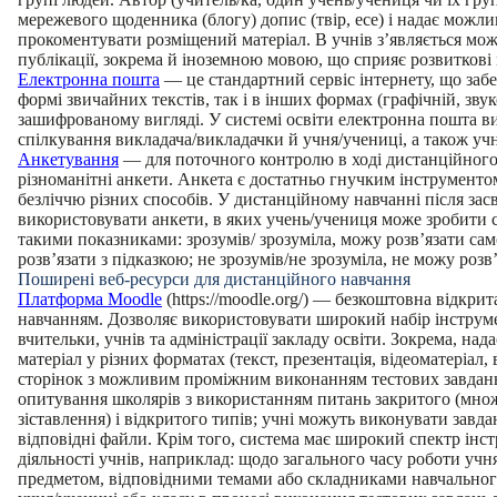
мережевого щоденника (блогу) допис (твір, есе) і надає можл
прокоментувати розміщений матеріал. В учнів з’являється мож
публікації, зокрема й іноземною мовою, що сприяє розвитков
Електронна пошта
— це стандартний сервіс інтернету, що заб
формі звичайних текстів, так і в інших формах (графічній, звук
зашифрованому вигляді. У системі освіти електронна пошта ви
спілкування викладача/викладачки й учня/учениці, а також уч
Анкетування
— для поточного контролю в ході дистанційного
різноманітні анкети. Анкета є достатньо гнучким інструменто
безліччю різних способів. У дистанційному навчанні після за
використовувати анкети, в яких учень/учениця може зробити с
такими показниками: зрозумів/ зрозуміла, можу розв’язати сам
розв’язати з підказкою; не зрозумів/не зрозуміла, не можу розв’
Поширені веб-ресурси для дистанційного навчання
Платформа Moodle
(https://moodle.org/) — безкоштовна відкри
навчанням. Дозволяє використовувати широкий набір інструмент
вчительки, учнів та адміністрації закладу освіти. Зокрема, на
матеріал у різних форматах (текст, презентація, відеоматеріал, 
сторінок з можливим проміжним виконанням тестових завдань)
опитування школярів з використанням питань закритого (множ
зіставлення) і відкритого типів; учні можуть виконувати завд
відповідні файли. Крім того, система має широкий спектр інс
діяльності учнів, наприклад: щодо загального часу роботи уч
предметом, відповідними темами або складниками навчального 