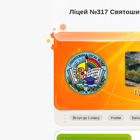
Ліцей №317 Святошин
instagram downloader
Вступ до 1 класу
Учням
Бать