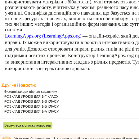
використовувати матеріали з бібліотеки), учні отримують дост
розпочинають роботу, вчитель/ка у режимі реального часу відс
учениці. Специфіка дистанційного навчання, що базується на 
інтернет-ресурсах і послугах, впливає на способи відбору і стру
тих чи інших методів і організаційних форм навчання, що сут
системи.
LearningApps.org (LearningApps.org)
— онлайн-сервіс, який доз
вправи. Їх можна використовувати в роботі з інтерактивною д
для учнів. Дозволяє створювати вправи різних типів на різні 
підтримки освітніх процесів. Конструктор LearningApps. org п
та використання інтерактивних завдань з різних предметів. Т
використання з інтерактивною дошкою.
Виховні заходи під час карантину
РОЗКЛАД УРОКІВ ДЛЯ 1-Г КЛАСУ
РОЗКЛАД УРОКІВ ДЛЯ 1-В КЛАСУ
РОЗКЛАД УРОКІВ ДЛЯ 1-Б КЛАСУ
РОЗКЛАД УРОКІВ ДЛЯ 1-А КЛАСУ
Вернуться к списку новостей
Уважаемый посетитель, Вы зашли на сайт как незарегистрированный пользов