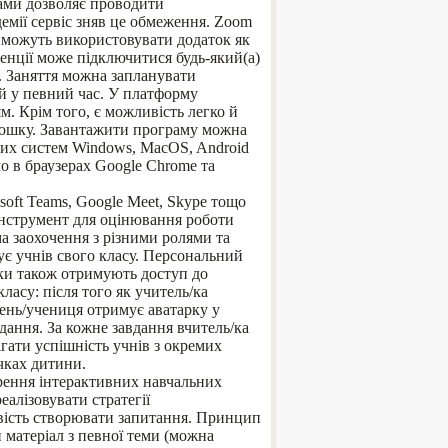
рами дозволяє проводити
емії сервіс зняв це обмеження. Zoom
і можуть використовувати додаток як
ренції може підключитися будь-який(а)
. Заняття можна запланувати
ей у певний час. У платформу
. Крім того, є можливість легко й
 дошку. Завантажити програму можна
них систем Windows, MacOS, Android
о в браузерах Google Chrome та
oft Teams, Google Meet, Skype тощо
нструмент для оцінювання роботи
а заохочення з різними ролями та
рує учнів свого класу. Персональний
ьки також отримують доступ до
ласу: після того як учитель/ка
чень/учениця отримує аватарку у
дання. За кожне завдання вчитель/ка
гати успішність учнів з окремих
чках дитини.
ення інтерактивних навчальних
еалізовувати стратегії
ливість створювати запитання. Принцип
 матеріал з певної теми (можна