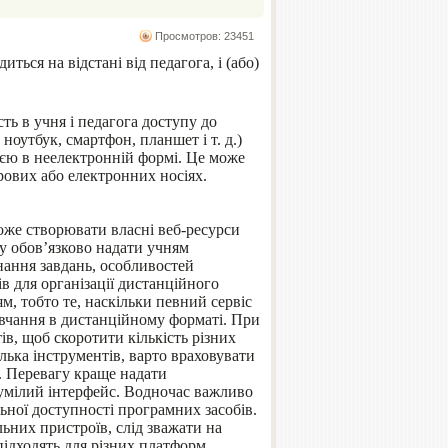
Просмотров: 23451
ться на відстані від педагога, і (або)
ть в учня і педагога доступу до
ноутбук, смартфон, планшет і т. д.)
ією в неелектронній формі. Це може
рових або електронних носіях.
оже створювати власні веб-ресурси
му обов’язково надати учням
нання завдань, особливостей
 для організації дистанційного
, тобто те, наскільки певний сервіс
авчання в дистанційному форматі. При
в, щоб скоротити кількість різних
ька інструментів, варто враховувати
а. Перевагу краще надати
умілий інтерфейс. Водночас важливо
ьної доступності програмних засобів.
ьних пристроїв, слід зважати на
підходять для різних платформ