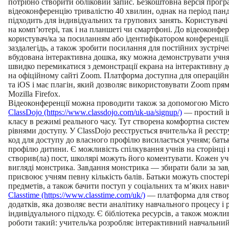
потрібно створити обліковий запис. Безкоштовна версія прог
відеоконференцію тривалістю 40 хвилин, однак на період панд
підходить для індивідуальних та групових занять. Користувач
на комп’ютері, так і на планшеті чи смартфоні. До відеоконфе
користувач/ка за посиланням або ідентифікатором конференції
заздалегідь, а також зробити посилання для постійних зустріч
вбудована інтерактивна дошка, яку можна демонструвати учням
швидко перемикатися з демонстрації екрана на інтерактивну
на офіційному сайті Zoom. Платформа доступна для операцій
та iOS і має плагін, який дозволяє використовувати Zoom прям
Mozilla Firefox.
Відеоконференції можна проводити також за допомогою Micros
ClassDojo (https://www.classdojo.com/uk-ua/signup/)
— простий і
класу в режимі реального часу. Тут створена комфортна систем
рівнями доступу. У ClassDojo реєструється вчитель/ка й реєст
код для доступу до власного профілю висилається учням; бат
профілю дитини. Є можливість спілкування учнів на сторінці к
створив(ла) пост, школярі можуть його коментувати. Кожен у
вигляді монстрика. Завдання монстрика — збирати бали за зав
присвоює учням певну кількість балів. Батьки можуть спостері
предметів, а також бачити поступ у соціальних та м’яких нави
Classtime (https://www.classtime.com/uk/)
— платформа для створ
додатків, яка дозволяє вести аналітику навчального процесу і р
індивідуального підходу. Є бібліотека ресурсів, а також мож
роботи такий: учитель/ка розробляє інтерактивний навчальний