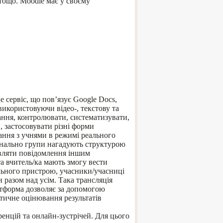
 тощо. Moodle має у своєму
це сервіс, що пов’язує Google Docs,
використовуючи відео-, текстову та
ання, контролювати, систематизувати,
, застосовувати різні форми
ання з учнями в режимі реального
онально групи нагадують структурою
авляти повідомлення іншим
та вчитель/ка мають змогу вести
ільного пристрою, учасники/учасниці
 разом над усім. Така трансляція
атформа дозволяє за допомогою
атичне оцінювання результатів
енцій та онлайн-зустрічей. Для цього