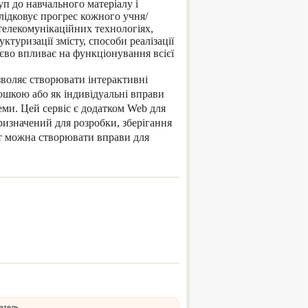
уп до навчального матеріалу і
лідковує прогрес кожного учня/
телекомунікаційних технологіях,
ктуризації змісту, способи реалізації
тєво впливає на функціонування всієї
воляє створювати інтерактивні
ошкою або як індивідуальні вправи
теми. Цей сервіс є додатком Web для
ризначений для розробки, зберігання
ут можна створювати вправи для
атель.