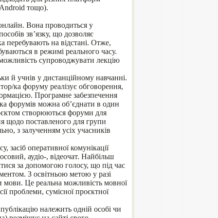
Android тощо).
онлайн. Вона проводиться у
пособів зв’язку, що дозволяє
ка перебувають на відстані. Отже,
буваються в режимі реального часу.
є можливість супроводжувати лекцію
и й учнів у дистанційному навчанні.
ор/ка форуму реалізує обговорення,
ормацією. Програмне забезпечення
ька форумів можна об’єднати в один
роєктом створюються форуми для
ня щодо поставленого для групи
ьно, з залученням усіх учасників
у, засіб оперативної комунікації
лосовий, аудіо-, відеочат. Найбільш
тися за допомогою голосу, що під час
ментом. З освітньою метою у разі
ми мови. Це реальна можливість мовної
ії проблеми, сумісної проєктної
 публікацію належить одній особі чи
а) розміщує на сайті свого