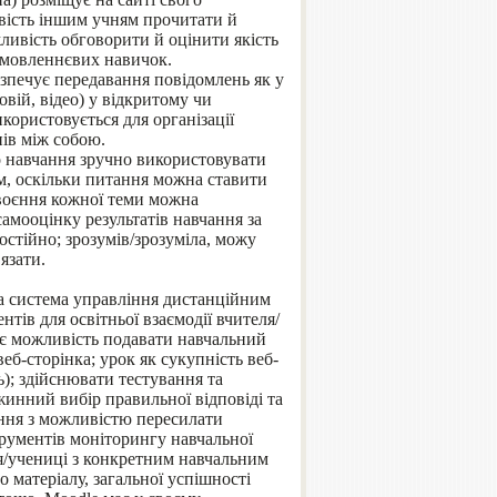
ивість іншим учням прочитати й
ливість обговорити й оцінити якість
і мовленнєвих навичок.
езпечує передавання повідомлень як у
овій, відео) у відкритому чи
користовується для організації
нів між собою.
 навчання зручно використовувати
м, оскільки питання можна ставити
своєння кожної теми можна
амооцінку результатів навчання за
остійно; зрозумів/зрозуміла, можу
язати.
та система управління дистанційним
ів для освітньої взаємодії вчителя/
дає можливість подавати навчальний
веб-сторінка; урок як сукупність веб-
; здійснювати тестування та
инний вибір правильної відповіді та
ання з можливістю пересилати
трументів моніторингу навчальної
ня/учениці з конкретним навчальним
матеріалу, загальної успішності