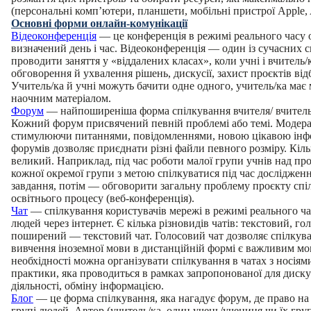
(персональні комп’ютери, планшети, мобільні пристрої Apple, 
Основні форми онлайн-комунікації
Відеоконференція
— це конференція в режимі реального часу 
визначений день і час. Відеоконференція — один із сучасних с
проводити заняття у «віддалених класах», коли учні і вчитель/
обговорення й ухвалення рішень, дискусії, захист проєктів від
Учитель/ка й учні можуть бачити одне одного, учитель/ка ма
наочним матеріалом.
Форум
— найпоширеніша форма спілкування вчителя/ вчительк
Кожний форум присвячений певній проблемі або темі. Модерат
стимулюючи питаннями, повідомленнями, новою цікавою інф
форумів дозволяє приєднати різні файли певного розміру. Кіл
великий. Наприклад, під час роботи малої групи учнів над п
кожної окремої групи з метою спілкуватися під час досліджен
завдання, потім — обговорити загальну проблему проєкту спіл
освітнього процесу (веб-конференція).
Чат
— спілкування користувачів мережі в режимі реального час
людей через інтернет. Є кілька різновидів чатів: текстовий, го
поширений — текстовий чат. Голосовий чат дозволяє спілкува
вивчення іноземної мови в дистанційній формі є важливим мо
необхідності можна організувати спілкування в чатах з носія
практики, яка проводиться в рамках запропонованої для дискус
діяльності, обміну інформацією.
Блог
— це форма спілкування, яка нагадує форум, де право на
групі людей. Автор (учитель/ка, один учень/учениця чи їх груп