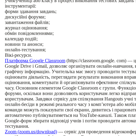
учня/учениці або класу в процесі виконання тестових завдань
інструментарії:
форми здавання завдань;
дискусійні форуми;
завантаження файлів;
журнал оцінювання;
обмін повідомленнями;
календар подій;
новини та анонси;
онлайн-тестування;
Вікі-ресурси.
Платформа Google Classroom
(https://classroom.google. com) — 
Google Drive і Gmail, дозволяє організувати онлайн-навчання, 
графічну інформацію. Учитель/ка має змогу проводити тестув
оцінювати діяльність, переглядати результати виконання вправ
оцінювання, коментувати й організовувати ефективне спілкув
часу. Основним елементом Google Classroom є групи. Функці
форуми, оскільки вони дозволяють користувачам легко відпр
користувачам. Завдяки сервісу для спілкування Hangouts учні 
онлайн-бесіди в режимі реального часу з комп’ютера або моб
команди можуть показувати свої екрани, дивитись і працювати
автоматично публікуватиметься на YouTube-каналі. Також пл
Google-форм збирати відповіді учнів і потім проводити автом
тестування.
Zoom (zoom.us/download)
— сервіс для проведення відеоконфер